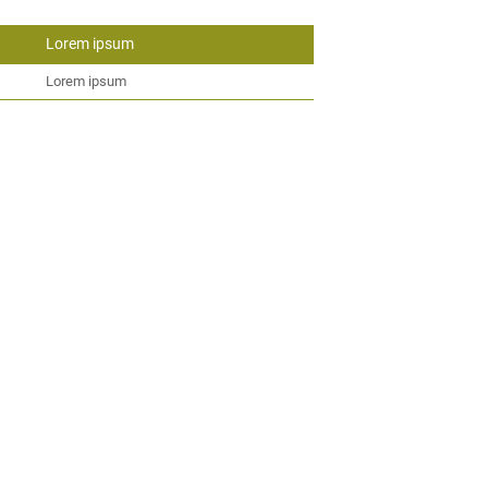
Lorem ipsum
Lorem ipsum
Lorem ipsum
Anfragen
Lorem ipsum
Einwilligung Marketing