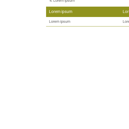
Lorem ipsum
Lorem ipsum
Lo
Lorem ipsum
Lor
Lorem ipsum
Lor
Anred
An- und Abreise*
2 Erwachsene
Lorem ipsum
Lor