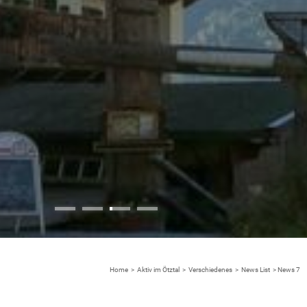
Home
>
Aktiv im Ötztal
>
Verschiedenes
>
News List
>
News 7