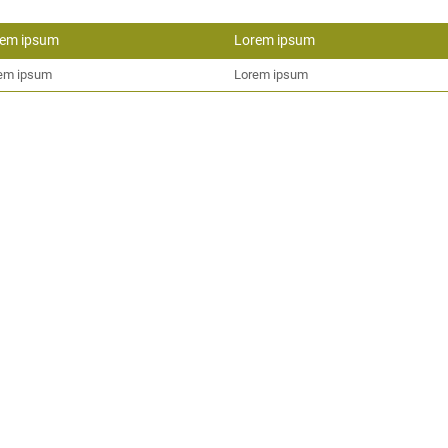
rem ipsum
Lorem ipsum
em ipsum
Lorem ipsum
em ipsum
Lorem ipsum
e
Vorname
Nachname*
E-Mail*
em ipsum
Lorem ipsum
für evtl. Rückfragen